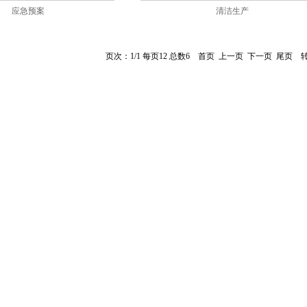
应急预案
清洁生产
页次：1/1 每页12 总数6 首页 上一页 下一页 尾页 转